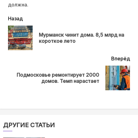
должна.
читать
Назад
еще
Мурманск чинит дома. 8,5 млрд на
Пр
короткое лето
нов
Вперёд
Подмосковье ремонтирует 2000
Next
домов. Темп нарастает
post:
ДРУГИЕ СТАТЬИ