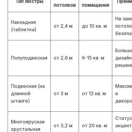
Тип люстры
Преим
потолков
помещения
Не зан
Накладная
от 2,4 м
до 10 кв. м
потоло
(таблетка)
безопа
Больш
Полуподвесная
от 2,6 м
6-15 кв. м
дизайн
решен
Подвесная (на
Максим
длинной
от 3 м
от 12 кв. м
и
штанге)
декора
Стату
Многоярусная
от 3,2 м
от 20 кв. м
акцент
хрустальная